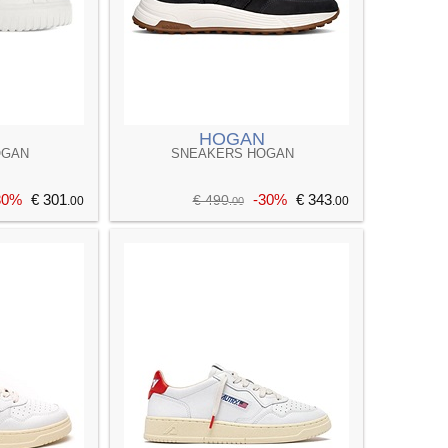
HOGAN
OGAN
SNEAKERS HOGAN
30%
€ 301
-30%
€ 343
€ 490
.00
.00
.00