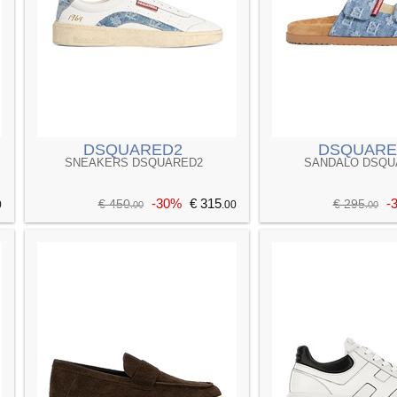
DSQUARED2
DSQUARE
SNEAKERS DSQUARED2
SANDALO DSQU
-30%
€ 315
-
€ 450
€ 295
0
.00
.00
.00