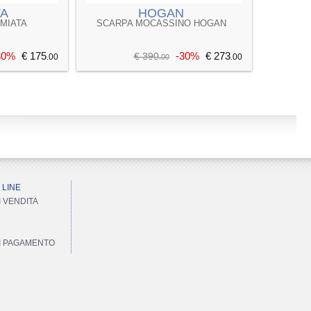
TA
HOGAN
MIATA
SCARPA MOCASSINO HOGAN
30%
€ 175
-30%
€ 273
€ 390
.00
.00
.00
 LINE
I VENDITA
DI PAGAMENTO