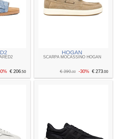
D2
HOGAN
ARED2
SCARPA MOCASSINO HOGAN
30%
€ 206
-30%
€ 273
€ 390
.50
.00
.00