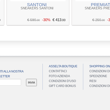
SANTONI
PREMIA
SNEAKERS SANTONI
SNEAKERS PRE
-30%
€ 413
-
€ 590
€ 250
0
.00
.00
.00
ASSELTA BOUTIQUE
SHOPPING ON
CONTATTACI
CONDIZIONI D
ITI ALLA NOSTRA
FOTO AZIENDA
SPEDIZIONE
ETTER
CONDIZIONI D'USO
RESI
INVIA
GIFT CARD BONUS
CONDIZIONI 