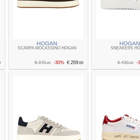
HOGAN
HOGAN
SCARPA MOCASSINO HOGAN
SNEAKERS H
-30%
€ 259
-
€ 370
€ 430
0
.00
.00
.00