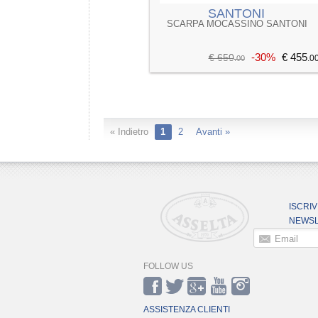
SANTONI
SCARPA MOCASSINO SANTONI
-30%
€ 455
€ 650
.0
.00
« Indietro
1
2
Avanti »
ISCRIV
NEWSL
Email
FOLLOW US
ASSISTENZA CLIENTI