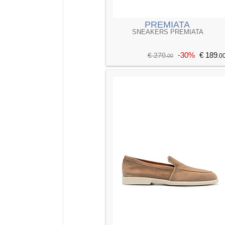
PREMIATA
SNEAKERS PREMIATA
-30%
€ 189
€ 270
.0
.00