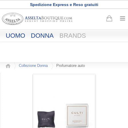
Spedizione Express e Reso gratuiti
Buono sconto di
50
euro
·
Registrati adesso
UOMO
DONNA
BRANDS
Collezione Donna
Profumatore auto