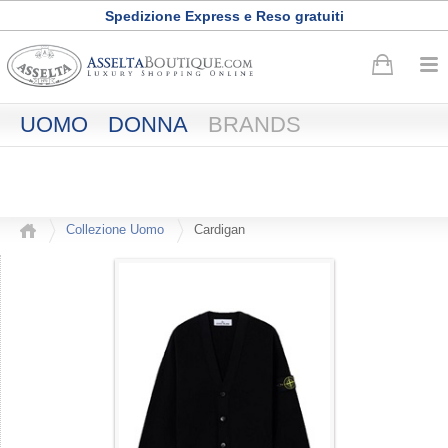
Spedizione Express e Reso gratuiti
Buono sconto di
50
euro
·
Registrati adesso
UOMO
DONNA
BRANDS
Collezione Uomo
Cardigan