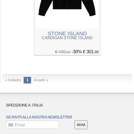
STONE ISLAND
CARDIGAN STONE ISLAND
-30%
€ 301
€ 430
.00
.00
« Indietro
1
Avanti »
SPEDIZIONE A:
ITALIA
ISCRIVITI ALLA NOSTRA NEWSLETTER
Email
INVIA