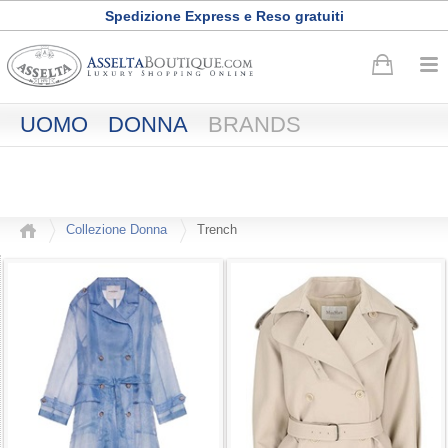
Spedizione Express e Reso gratuiti
Buono sconto di
50
euro
·
Registrati adesso
UOMO
DONNA
BRANDS
Collezione Donna
Trench