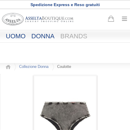
Spedizione Express e Reso gratuiti
Buono sconto di
50
euro
·
Registrati adesso
UOMO
DONNA
BRANDS
Collezione Donna
Coulotte