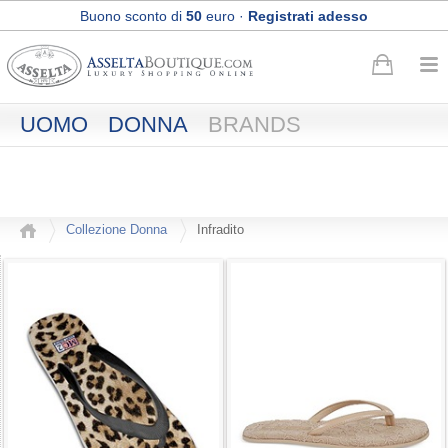
Buono sconto di
50
euro
·
Registrati adesso
Spedizione Express e Reso gratuiti
UOMO
DONNA
BRANDS
Collezione Donna
Infradito