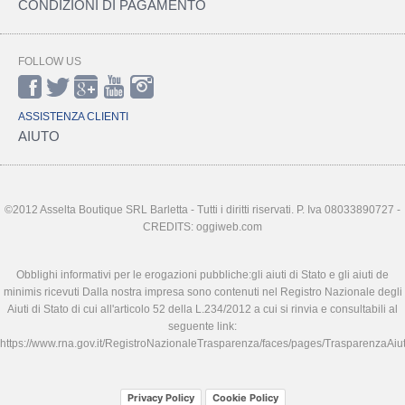
CONDIZIONI DI PAGAMENTO
FOLLOW US
ASSISTENZA CLIENTI
AIUTO
©2012 Asselta Boutique SRL Barletta - Tutti i diritti riservati. P. Iva 08033890727 -
CREDITS: oggiweb.com
Obblighi informativi per le erogazioni pubbliche:gli aiuti di Stato e gli aiuti de
minimis ricevuti Dalla nostra impresa sono contenuti nel Registro Nazionale degli
Aiuti di Stato di cui all'articolo 52 della L.234/2012 a cui si rinvia e consultabili al
seguente link:
https://www.rna.gov.it/RegistroNazionaleTrasparenza/faces/pages/TrasparenzaAiut
Privacy Policy
Cookie Policy