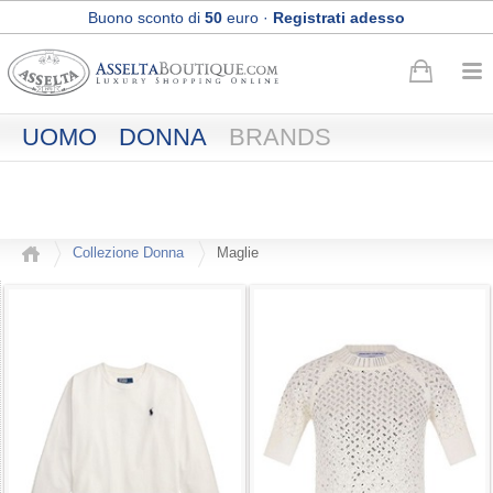
Buono sconto di
50
euro
·
Registrati adesso
Spedizione Express e Reso gratuiti
UOMO
DONNA
BRANDS
Collezione Donna
Maglie