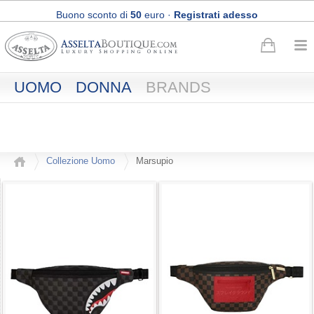
Buono sconto di
50
euro
·
Registrati adesso
Spedizione Express e Reso gratuiti
UOMO
DONNA
BRANDS
Collezione Uomo
Marsupio