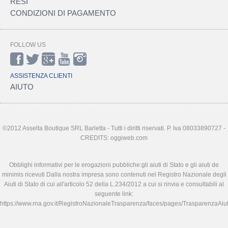
RESI
CONDIZIONI DI PAGAMENTO
FOLLOW US
ASSISTENZA CLIENTI
AIUTO
©2012 Asselta Boutique SRL Barletta - Tutti i diritti riservati. P. Iva 08033890727 -
CREDITS: oggiweb.com
Obblighi informativi per le erogazioni pubbliche:gli aiuti di Stato e gli aiuti de
minimis ricevuti Dalla nostra impresa sono contenuti nel Registro Nazionale degli
Aiuti di Stato di cui all'articolo 52 della L.234/2012 a cui si rinvia e consultabili al
seguente link:
https://www.rna.gov.it/RegistroNazionaleTrasparenza/faces/pages/TrasparenzaAiut