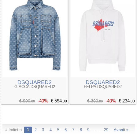
DSQUARED2
DSQUARED2
GIACCA DSQUARED2
FELPA DSQUARED2
-40%
€ 594
-40%
€ 234
€ 990
€ 390
.00
.00
.00
.00
« Indietro
1
2
3
4
5
6
7
8
9
…
29
Avanti »