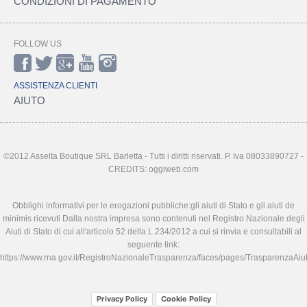
CONDIZIONI DI PAGAMENTO
FOLLOW US
ASSISTENZA CLIENTI
AIUTO
©2012 Asselta Boutique SRL Barletta - Tutti i diritti riservati. P. Iva 08033890727 -
CREDITS: oggiweb.com
Obblighi informativi per le erogazioni pubbliche:gli aiuti di Stato e gli aiuti de
minimis ricevuti Dalla nostra impresa sono contenuti nel Registro Nazionale degli
Aiuti di Stato di cui all'articolo 52 della L.234/2012 a cui si rinvia e consultabili al
seguente link:
https://www.rna.gov.it/RegistroNazionaleTrasparenza/faces/pages/TrasparenzaAiut
Privacy Policy
Cookie Policy