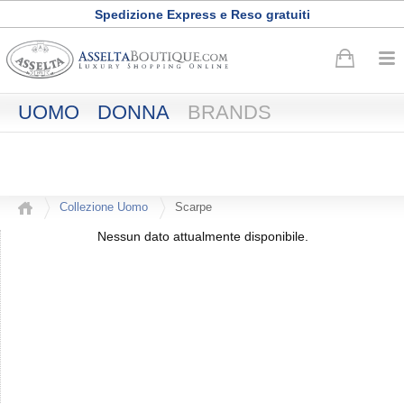
Spedizione Express e Reso gratuiti
Buono sconto di
50
euro
·
Registrati adesso
UOMO
DONNA
BRANDS
Collezione Uomo
Scarpe
Nessun dato attualmente disponibile.