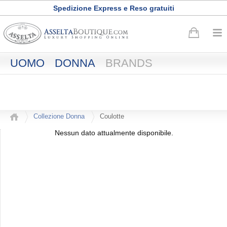
Spedizione Express e Reso gratuiti
Buono sconto di
50
euro
·
Registrati adesso
UOMO
DONNA
BRANDS
Collezione Donna
Coulotte
Nessun dato attualmente disponibile.