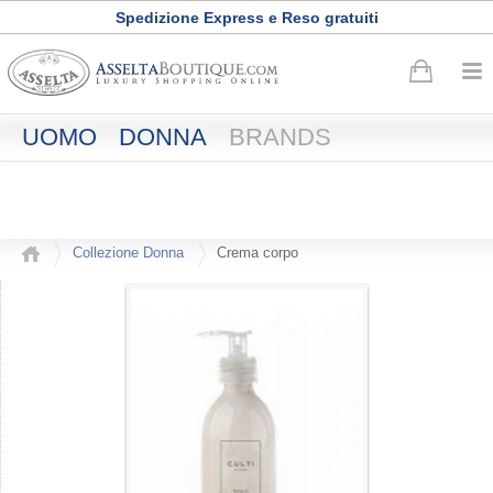
Spedizione Express e Reso gratuiti
Buono sconto di
50
euro
·
Registrati adesso
UOMO
DONNA
BRANDS
Collezione Donna
Crema corpo