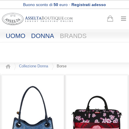
Buono sconto di
50
euro
·
Registrati adesso
Spedizione Express e Reso gratuiti
UOMO
DONNA
BRANDS
Collezione Donna
Borse