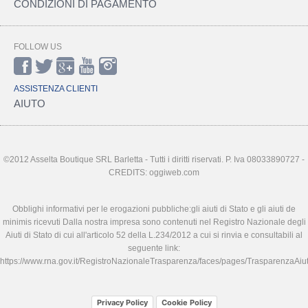
CONDIZIONI DI PAGAMENTO
FOLLOW US
ASSISTENZA CLIENTI
AIUTO
©2012 Asselta Boutique SRL Barletta - Tutti i diritti riservati. P. Iva 08033890727 -
CREDITS: oggiweb.com
Obblighi informativi per le erogazioni pubbliche:gli aiuti di Stato e gli aiuti de
minimis ricevuti Dalla nostra impresa sono contenuti nel Registro Nazionale degli
Aiuti di Stato di cui all'articolo 52 della L.234/2012 a cui si rinvia e consultabili al
seguente link:
https://www.rna.gov.it/RegistroNazionaleTrasparenza/faces/pages/TrasparenzaAiut
Privacy Policy
Cookie Policy