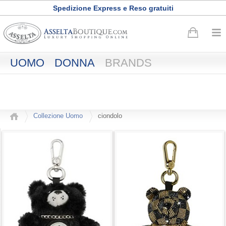
Buono sconto di
50
euro
·
Registrati adesso
UOMO
DONNA
BRANDS
Collezione Uomo
ciondolo