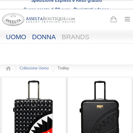
Buono sconto di
50
euro
·
Registrati adesso
Spedizione Express e Reso gratuiti
UOMO
DONNA
BRANDS
Collezione Uomo
Trolley