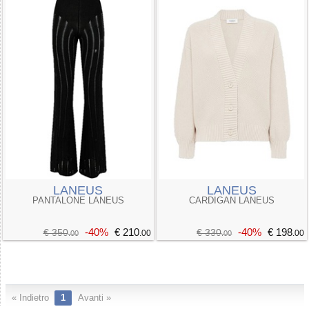
LANEUS
LANEUS
PANTALONE LANEUS
CARDIGAN LANEUS
-40%
€ 210
-40%
€ 198
€ 350
€ 330
.00
.00
.00
.00
« Indietro
1
Avanti »