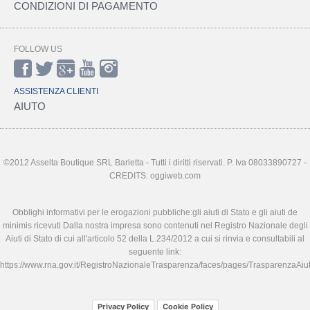
CONDIZIONI DI PAGAMENTO
FOLLOW US
ASSISTENZA CLIENTI
AIUTO
©2012 Asselta Boutique SRL Barletta - Tutti i diritti riservati. P. Iva 08033890727 -
CREDITS: oggiweb.com
Obblighi informativi per le erogazioni pubbliche:gli aiuti di Stato e gli aiuti de
minimis ricevuti Dalla nostra impresa sono contenuti nel Registro Nazionale degli
Aiuti di Stato di cui all'articolo 52 della L.234/2012 a cui si rinvia e consultabili al
seguente link:
https://www.rna.gov.it/RegistroNazionaleTrasparenza/faces/pages/TrasparenzaAiut
Privacy Policy
Cookie Policy