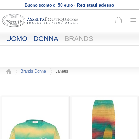
Buono sconto di
50
euro
·
Registrati adesso
Spedizione Express e Reso gratuiti
UOMO
DONNA
BRANDS
Brands Donna
Laneus